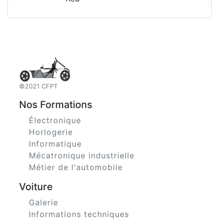
Gloss
CHF
0
.-
Orange
Gloss
CHF
0
.-
dark
Yellow
©2021 CFPT
Nos Formations
Matte
CHF
0
.-
Électronique
dark
Horlogerie
Grey
Informatique
Mécatronique industrielle
Couleur
Métier de l'automobile
CHF
0
.-
Voiture
Blanc
Galerie
Informations techniques
Bleu
CHF
3000
.-